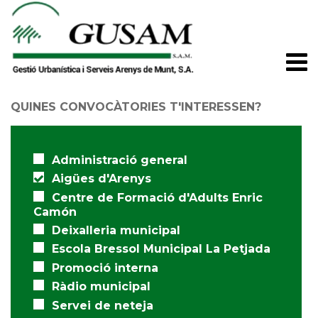
Vés
al
contingut
M
na
QUINES CONVOCÀTORIES T'INTERESSEN?
Administració general
Aigües d'Arenys
Centre de Formació d'Adults Enric
Camón
Deixalleria municipal
Escola Bressol Municipal La Petjada
Promoció interna
Ràdio municipal
Servei de neteja