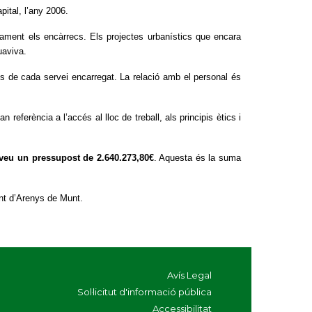
ital, l’any 2006.
untament els encàrrecs. Els projectes urbanístics que encara
uaviva.
tes de cada servei encarregat. La relació amb el personal és
referència a l’accés al lloc de treball, als principis ètics i
eveu un pressupost de 2.640.273,80€
. Aquesta és la suma
nt d’Arenys de Munt.
Avís Legal
Sol·licitut d'informació pública
Accessibilitat