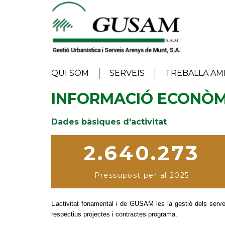
Vés
al
contingut
Main
QUI SOM
SERVEIS
TREBALLA AM
navigation
INFORMACIÓ ECONÒMI
Dades bàsiques d'activitat
2.
640
.273
Pressupost per al 2025
L’activitat fonamental i de GUSAM les la gestió dels serv
respectius projectes i contractes programa.