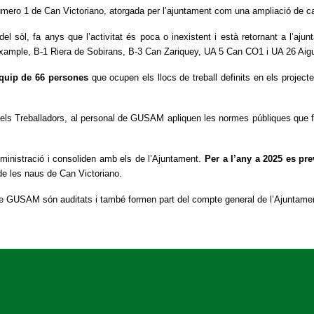
mero 1 de Can Victoriano, atorgada per l’ajuntament com una ampliació de cap
el sòl, fa anys que l’activitat és poca o inexistent i està retornant a l’aj
ample, B-1 Riera de Sobirans, B-3 Can Zariquey, UA 5 Can CO1 i UA 26 Aig
quip de 66 persones
que ocupen els llocs de treball definits en els projec
dels Treballadors, al personal de GUSAM apliquen les normes públiques que fan 
ministració i consoliden amb els de l’Ajuntament.
Per a l’any a 2025 es pr
de les naus de Can Victoriano.
de GUSAM són auditats i també formen part del compte general de l’Ajuntame
PEU